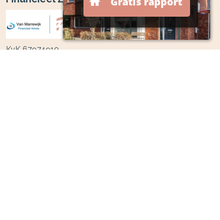
KvK 67974910
Kifid registratienummer 300.012172
College Bescherming Persoonsgegevens 1562995
DSI 80736
Tweede Parallelweg 12
4001 ZM
Tiel
0344-700233
0653815940
info@vanmarrewijkfa.nl
Navigeren