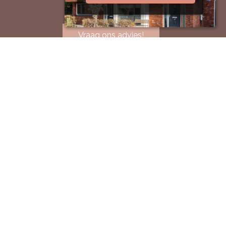
premie!
Vraag ons advies!
Van Marrewijk Financieel Advies |
Financieel Zeker
KvK 67974910
Kifid registratienummer 300.012172
College Bescherming Persoonsgegevens 1562995