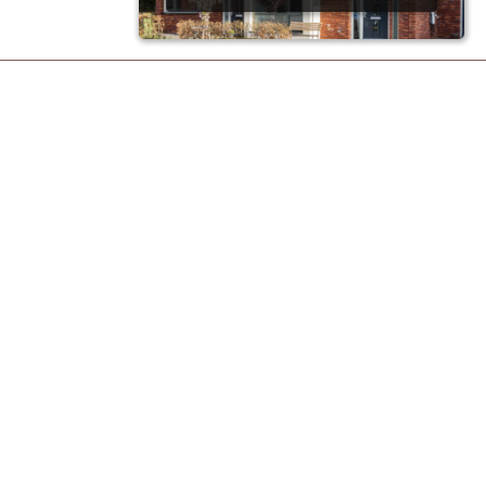
l Advies |
advies!