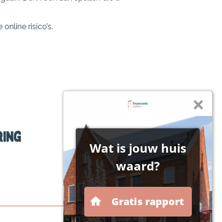
nline risico’s.
ring