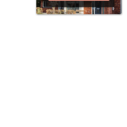
Algemene informatie over
deze verzekering
Uitvaart-, begrafeniskostenverzekering
(risico)