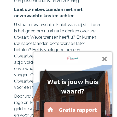
een passende uitvaartverzekering.
Laat uw nabestaanden niet met
onverwachte kosten achter
U staat er waarschijnlijk niet vaak bij stil. Toch
is het goed om nu al na te denken over uw
uitvaart. Welke wensen heeft u? En kunnen
uw nabestaanden deze wensen later
betalen? Het is vaak goed om een
uitvaartverzekering af te sluiten, want er is niet
altijd voldoende geld beschikbaar om de
onverwachte kosten van een uitvaart op te
vangen. Of misschien heeft u nu al een
uitvaartverzekering, maar bent u verzekerd
voor een te laag bedrag.
Door uw uitvaart nu alvast financieel te
regelen, kunt u voorkomen dat er later geen
geld beschikbaar is. Dit geeft rust voor uzelf
en voor uw nabestaanden.